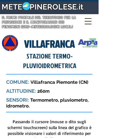
METE PINEROLESE.it
IL PRIMO PORTALE DEL TERRITORIO PER LA
PREVISIONE E IL MONITORAGGIO DEI
FENOMENI IDRO-METEOROLOGICI LOCALI
VILLAFRANCA
STAZIONE TERMO-
PLUVIOIDROMETRICA
COMUNE:
Villafranca Piemonte (CN)
ALTITUDINE:
260m
SENSORI:
Termometro, pluviometro,
idrometro.
Passando il cursore (mouse o dito sugli
schermi touchscreen) sulla linea del grafico è
possibile visionare i valori di riferimento per