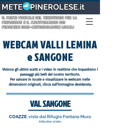
METE PINEROLESE.it
IL PRIMO PORTALE DEL TERRITORIO PER LA
PREVISIONE E IL MONITORAGGIO DEI
FENOMENI IDRO-METEOROLOGICI LOCALI
WEBCAM VALLI LEMINA
e SANGONE
Visiona gli ultimi scatti e i video in realtime che inquadrano i
paesaggi più belli del nostro territorio.
Per salvare in locale e visualizzare le webcam nelle
dimensioni originali, clicca sull'immagine desiderata.
VAL SANGONE
COAZZE
: vista dal Rifugio Fontana Mura
Altitudine: 1726m