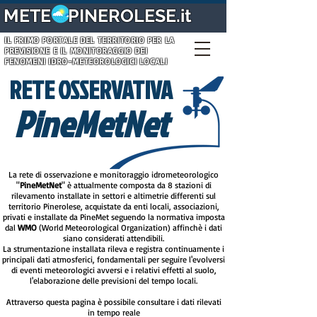
METE PINEROLESE.it
IL PRIMO PORTALE DEL TERRITORIO PER LA
PREVISIONE E IL MONITORAGGIO DEI
FENOMENI IDRO-METEOROLOGICI LOCALI
RETE OSSERVATIVA
PineMetNet
La rete di osservazione e monitoraggio idrometeorologico
"
PineMetNet
" è attualmente composta da 8 stazioni di
rilevamento installate in settori e altimetrie differenti sul
territorio Pinerolese, acquistate da enti locali, associazioni,
privati e installate da PineMet seguendo la normativa imposta
dal
WMO
(World Meteorological Organization) affinchè i dati
siano considerati attendibili.
La strumentazione installata rileva e registra continuamente i
principali dati atmosferici, fondamentali per seguire l'evolversi
di eventi meteorologici avversi e i relativi effetti al suolo,
l'elaborazione delle previsioni del tempo locali.
Attraverso questa pagina è possibile consultare i dati rilevati
in tempo reale